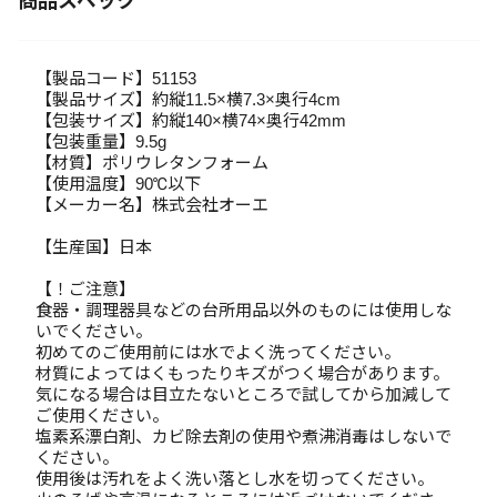
商品スペック
【製品コード】51153
【製品サイズ】約縦11.5×横7.3×奥行4cm
【包装サイズ】約縦140×横74×奥行42mm
【包装重量】9.5g
【材質】ポリウレタンフォーム
【使用温度】90℃以下
【メーカー名】株式会社オーエ
【生産国】日本
【！ご注意】
食器・調理器具などの台所用品以外のものには使用しな
いでください。
初めてのご使用前には水でよく洗ってください。
材質によってはくもったりキズがつく場合があります。
気になる場合は目立たないところで試してから加減して
ご使用ください。
塩素系漂白剤、カビ除去剤の使用や煮沸消毒はしないで
ください。
使用後は汚れをよく洗い落とし水を切ってください。