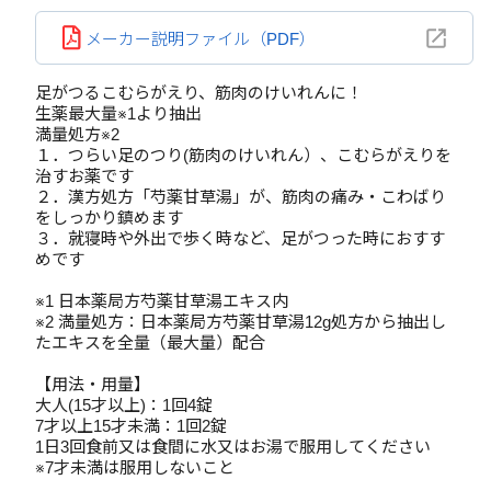
メーカー説明ファイル（PDF）
足がつるこむらがえり、筋肉のけいれんに！
生薬最大量※1より抽出
満量処方※2
１．つらい足のつり(筋肉のけいれん）、こむらがえりを
治すお薬です
２．漢方処方「芍薬甘草湯」が、筋肉の痛み・こわばり
をしっかり鎮めます
３．就寝時や外出で歩く時など、足がつった時におすす
めです
※1 日本薬局方芍薬甘草湯エキス内
※2 満量処方：日本薬局方芍薬甘草湯12g処方から抽出し
たエキスを全量（最大量）配合
【用法・用量】
大人(15才以上)：1回4錠
7才以上15才未満：1回2錠
1日3回食前又は食間に水又はお湯で服用してください
※7才未満は服用しないこと