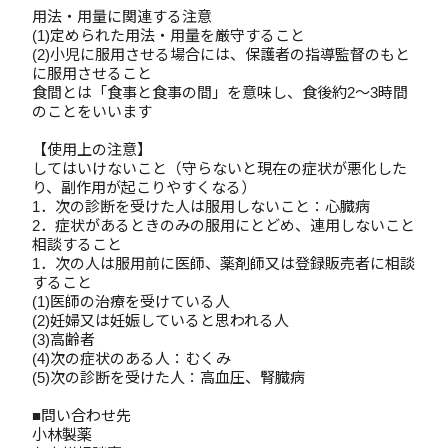
用法・用量に関連する注意
(1)定められた用法・用量を厳守すること
(2)小児に服用させる場合には、保護者の指導監督のもと
に服用させること
食間とは「食事と食事の間」を意味し、食後約2～3時間
のことをいいます
【使用上の注意】
してはいけないこと（守らないと現在の症状が悪化した
り、副作用が起こりやすくなる）
1．次の診断を受けた人は服用しないこと：心臓病
2．症状があるときのみの服用にとどめ、連用しないこと
相談すること
1．次の人は服用前に医師、薬剤師又は登録販売者に相談
すること
(1)医師の治療を受けている人
(2)妊婦又は妊娠していると思われる人
(3)高齢者
(4)次の症状のある人：むくみ
(5)次の診断を受けた人：高血圧、腎臓病
■問い合わせ先
小林製薬