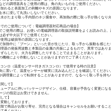
たわし、磨き粉などのご使用はお止めください。
使いになる時及びご使用後は、柔らかいスポンジ等に台所用中性洗剤をつ
しなどの調理器具をご使用の際は、角の丸いものをご使用ください。
が加わると表面加工の剥離やキズの原因になります。
分を水に浸して丸洗いしないでください。
に水がたまり取っ手内部のネジ腐食や、再加熱の際に取っ手が熱くなり
器でのご使用について：電磁調理器対応商品の場合】
器でご使用の際は、お使いの電磁調理器の取扱説明書をよくお読みの上、
器は必ず中火以下でご使用ください。
ご使用は破損等の原因になります。
器で加熱中に「ブーン」といった音が生じたり、取っ手から振動を感じた
調理器の発振周波数と本製品の金属の共振によるもので、異常ではあり
をずらしたり、火力を調整したりすることで止まることがあります。
器の機種により作動しないことがありますのでご了承ください。
ーコンロ（温度センサー付きガスコンロ）で使用する時の注意】
中央に置いて、温度センサーが確実に沈み込んだことを確認してください
状や調理量によって転倒することがありますので、なるべく取っ手を持ち
に関して】
ニューアルに伴いパッケージデザイン、仕様、容量が予告なく変更になる
ケージの指定はお受けできません。
関して】
々変動しております。