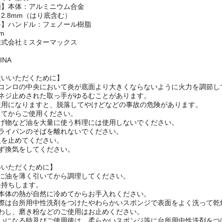
素樹脂塗膜加工
ミック塗装
類】本体：アルミニウム合金
2.8mm（はり底含む）
料】ハンドル：フェノール樹脂
m
株式会社ミスターマックス
INA
使いいただくために】
はコンロの中央において炎が底面より大きくならないように火力を調節し
にネジ止めされた取っ手がゆるむことがあります。
使用になりますと、脱落してやけどなどの事故の危険があります。
してからご使用ください。
揚げ物など油を大量に使う料理には使用しないでください。
フライパンのそばを離れないでください。
火を止めてください。
ず換気をしてください。
いいただくために】
とに油を薄く引いてから調理してください。
長持ちします。
は本体の熱が自然に冷めてからお手入れください。
の際は台所用中性洗剤をつけたやわらかいスポンジで表面をよく洗って乾