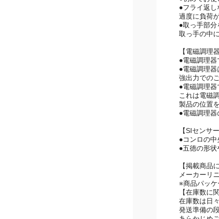
●スチール
●初めてお
●フライ返
過度に負荷
●取っ手部
取っ手の中
【電磁調理
●電磁調理
●電磁調理
強出力での
●電磁調理
これは電磁
製品の位置
●電磁調理
【SIセンサ
●コンロの
●五徳の形
【掲載商品
メーカーリ
※商品パッ
【在庫数に
在庫数は日