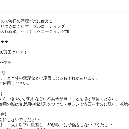
いので毎日の調理が楽に使える
びりつきにくいマーブルコーティング
手入れ簡単、セラミックコーティング加工
★★★
00万回クリア！
A不使用
!!】
しますと本体の変形などの原因になるおそれがあります。
ご使用ください。
に】
にぐらつきやひび割れなどの不具合が無いことを必ず確認ください。
ご使用の際は台所用中性洗剤をつけたスポンジで表面を十分に洗い、乾燥
注意】
対にしないでください。