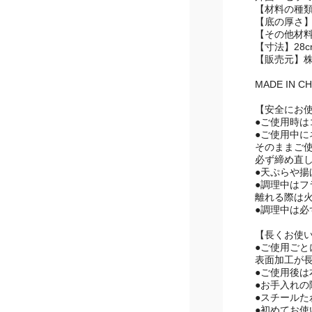
内面：ふっ
外面：セラ
【材料の種
【底の厚さ】
【その他材
【寸法】28c
【販売元】
MADE IN CH
【安全にお
●ご使用時
●ご使用中
そのままご
必ず締め直
●天ぷらや
●調理中は
離れる際は
●調理中は必
【長くお使
●ご使用ご
表面加工が
●ご使用後
●お手入れ