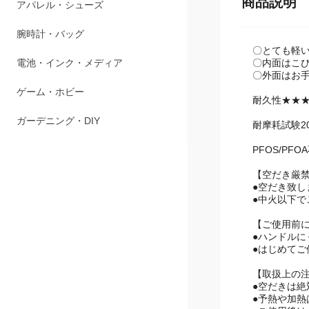
商品説明
ペット用品
アパレル・シューズ
〇とても軽
〇内面はこ
腕時計・バッグ
〇外面はお
電池・インク・メディア
耐久性★★
耐摩耗試験2
ゲーム・ホビー
PFOS/PFO
ガーデニング・DIY
【空だき厳禁
●空だき致
●中火以下で
【ご使用前
●ハンドル
●はじめて
【取扱上の
●空だきは絶