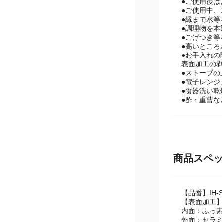
●予熱や加熱
●ご使用後は
●ご使用中
●縁まで水
●調理物を
●ごげつき
●高いとこ
●お手入れ
表面加工の
●ストーブの
●電子レン
●食器洗い
●酢・重曹
商品スペ
【品番】IH-S
【表面加工