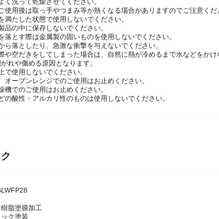
は「中火」以下に調整し、30秒以上は予熱をしないでください。
よく洗って乾燥させてください。
、ご使用後は取っ手やつまみ等が熱くなる場合がありますのでご注意くだ
等を満たした状態で使用しないでください。
本製品の中に保存しないでください。
等を落とす際は金属製の固いものを使用しないでください。
ろから落としたり、急激な衝撃を与えないでください。
の際や空だきをしてしまった場合は、自然に熱が冷めるまで水などをかけ
剥がれや傷める原因となります。
上で使用しないでください。
ジ、オーブンレンジでのご使用はお止めください。
乾燥機でのご使用はお止めください。
などの酸性・アルカリ性のものは使用しないでください。
ック
LWFP28
】