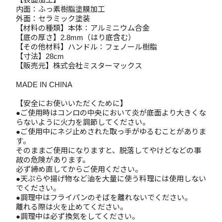
内面：ふっ素樹脂塗膜加工
外面：セラミック塗装
【材料の種類】本体：アルミニウム合金
【底の厚さ】2.8mm（はり底含む）
【その他材料】ハンドル：フェノール樹脂
【寸法】28cm
【販売元】株式会社ミスターマックス
MADE IN CHINA
【安全にお使いいただくために】
●ご使用時はコンロの中央において炎が底面より大きくな
らないように火力を調節してください。
●ご使用中にネジ止めされた取っ手がゆるむことがありま
す。
そのままご使用になりますと、脱落してやけどなどの事
故の危険があります。
必ず締め直してからご使用ください。
●天ぷらや揚げ物など油を大量に使う料理には使用しない
でください。
●調理中はフライパンのそばを離れないでください。
離れる際は火を止めてください。
●調理中は必ず換気をしてください。