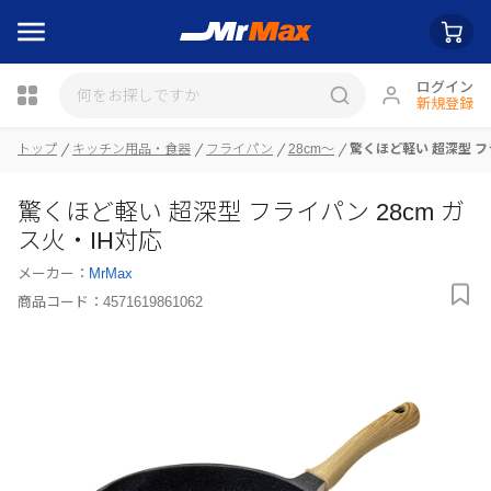
ログイン
新規登録
瓶詰
トップ
キッチン用品・食器
フライパン
28cm～
驚くほど軽い 超深型 フラ
驚くほど軽い 超深型 フライパン 28cm ガ
ス火・IH対応
メーカー：
MrMax
商品コード：
4571619861062