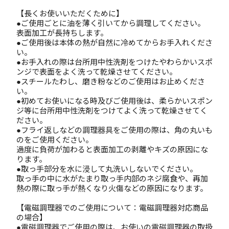
【長くお使いいただくために】
●ご使用ごとに油を薄く引いてから調理してください。
表面加工が長持ちします。
●ご使用後は本体の熱が自然に冷めてからお手入れくださ
い。
●お手入れの際は台所用中性洗剤をつけたやわらかいスポ
ンジで表面をよく洗って乾燥させてください。
●スチールたわし、磨き粉などのご使用はお止めくださ
い。
●初めてお使いになる時及びご使用後は、柔らかいスポン
ジ等に台所用中性洗剤をつけてよく洗って乾燥させてく
ださい。
●フライ返しなどの調理器具をご使用の際は、角の丸いも
のをご使用ください。
過度に負荷が加わると表面加工の剥離やキズの原因にな
ります。
●取っ手部分を水に浸して丸洗いしないでください。
取っ手の中に水がたまり取っ手内部のネジ腐食や、再加
熱の際に取っ手が熱くなり火傷などの原因になります。
【電磁調理器でのご使用について：電磁調理器対応商品
の場合】
●電磁調理器でご使用の際は、お使いの電磁調理器の取扱