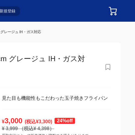
新規登録
 グレージュ IH・ガス対応
 グレージュ IH・ガス対応
見た目も機能性もこだわった玉子焼きフライパン
3,000
24%off
¥
(税込¥
3,300
)
¥
3,999
（税込¥
4,398
）
受取方法によって販売価格が変動する場合があります。