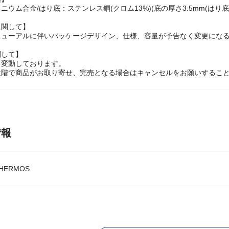
ニウム合金/はり底：ステンレス鋼(クロム13%)(底の厚さ3.5mm(はり
に関して】
ニューアルに伴いパッケージデザイン、仕様、容量が予告なく変更になる
関して】
々変動しております。
段階で商品がお取り寄せ、完売となる場合はキャンセルをお願いするこ
情報
ERMOS