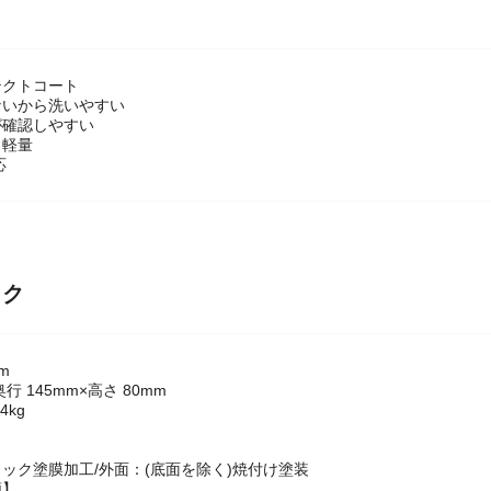
テクトコート
ないから洗いやすい
が確認しやすい
も軽量
応
ック
m
奥行 145mm×高さ 80mm
4kg
】
ック塗膜加工/外面：(底面を除く)焼付け塗装
類】