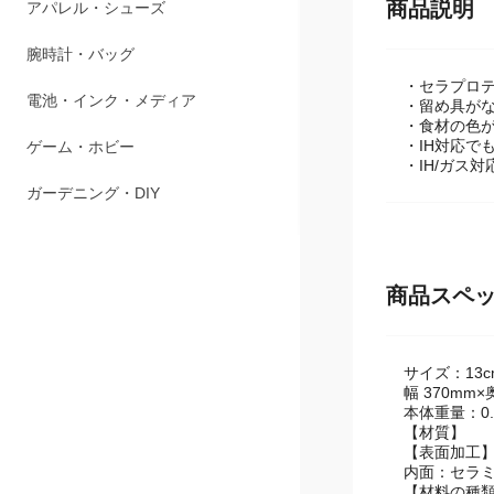
商品説明
ペット用品
アパレル・シューズ
・セラプロ
・留め具が
・食材の色
腕時計・バッグ
・IH対応で
・IH/ガス対
電池・インク・メディア
ゲーム・ホビー
ガーデニング・DIY
商品スペ
サイズ：13c
幅 370mm×
本体重量：0.
【材質】
【表面加工
内面：セラミ
【材料の種