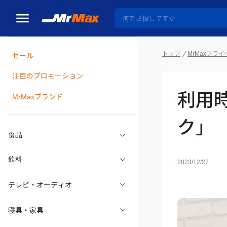
トップ
MrMaxプラ
セール
瓶詰
注目のプロモーション
利用
MrMaxブランド
ク」
食品
飲料
2023/12/27
テレビ・オーディオ
寝具・家具