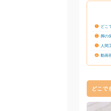
❶
どこ
❷
脚の
❸
人間
❹
動画
どこで