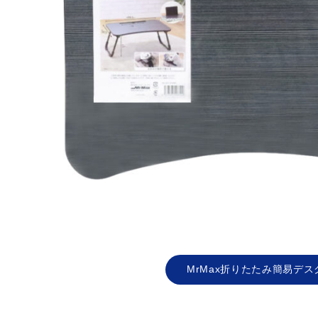
MrMax折りたたみ簡易デス