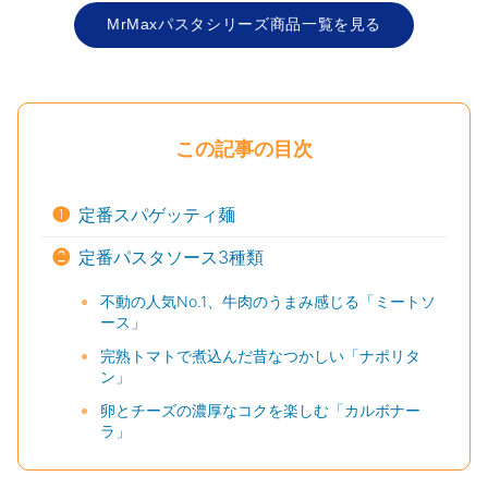
MrMaxパスタシリーズ商品一覧を見る
この記事の目次
❶
定番スパゲッティ麺
❷
定番パスタソース3種類
不動の人気No.1、牛肉のうまみ感じる「ミートソ
ース」
完熟トマトで煮込んだ昔なつかしい「ナポリタ
ン」
卵とチーズの濃厚なコクを楽しむ「カルボナー
ラ」