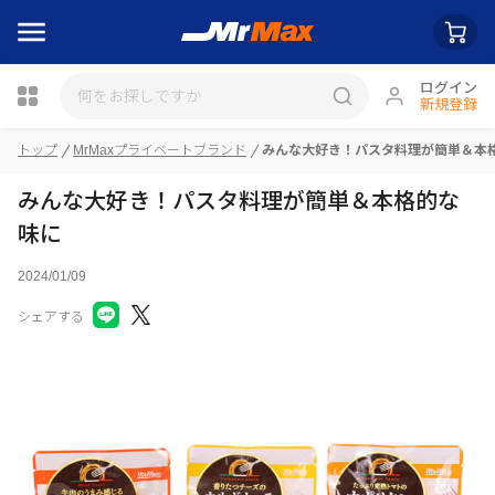
ログイン
新規登録
瓶詰
トップ
MrMaxプライベートブランド
みんな大好き！パスタ料理が簡単＆本
みんな大好き！パスタ料理が簡単＆本格的な
味に
2024/01/09
シェアする