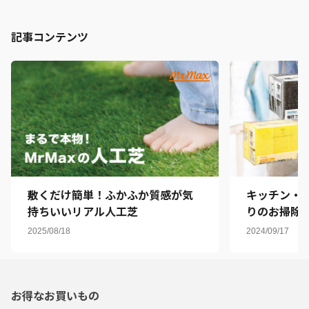
記事コンテンツ
敷くだけ簡単！ふかふか質感が気
キッチン・
持ちいいリアル人工芝
りのお掃除
バイヤーお
2025/08/18
2024/09/17
お得なお買いもの