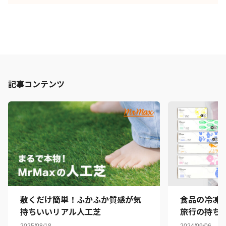
記事コンテンツ
敷くだけ簡単！ふかふか質感が気
食品の冷凍だ
持ちいいリアル人工芝
旅行の持ち
ッグの活用