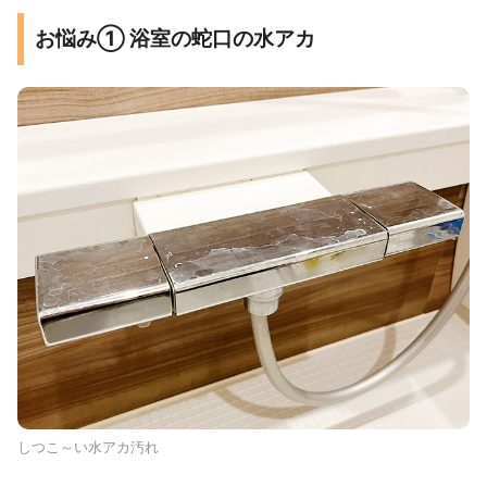
お悩み① 浴室の蛇口の水アカ
しつこ～い水アカ汚れ