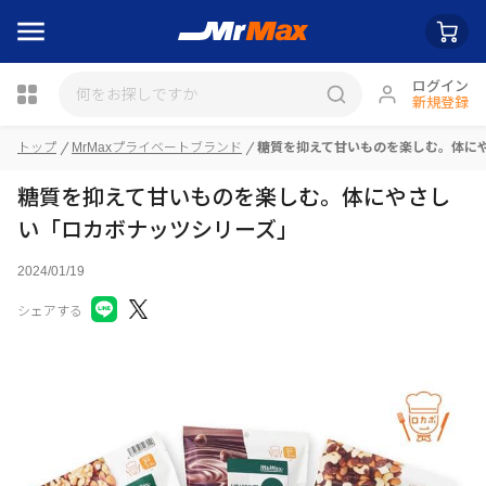
ログイン
新規登録
トップ
MrMaxプライベートブランド
糖質を抑えて甘いものを楽しむ。体に
瓶詰
糖質を抑えて甘いものを楽しむ。体にやさし
い「ロカボナッツシリーズ」
2024/01/19
シェアする