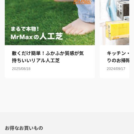
敷くだけ簡単！ふかふか質感が気
キッチン・
持ちいいリアル人工芝
りのお掃除
バイヤーお
2025/08/18
2024/09/17
お得なお買いもの