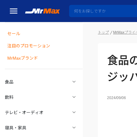
トップ
MrMaxプラ
セール
瓶詰
注目のプロモーション
食品
MrMaxブランド
ジッ
食品
飲料
2024/09/06
テレビ・オーディオ
寝具・家具