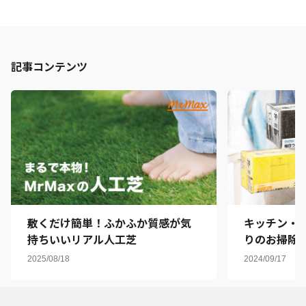
記事コンテンツ
敷くだけ簡単！ふかふか質感が気
キッチン・
持ちいいリアル人工芝
りのお掃除
バイヤーお
2025/08/18
2024/09/17