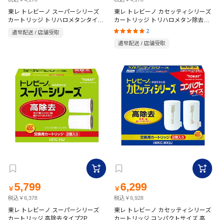
東レ トレビーノ スーパーシリーズ
東レ トレビーノ カセッティシリーズ
カートリッジ トリハロメタンタイプ
カートリッジ トリハロメタン除去タ
3P STC.T2J-Z
イプ 3P MKC.T2J-Z
2
通常配送 / 店舗受取
通常配送 / 店舗受取
5,799
6,299
￥
￥
税込￥6,378
税込￥6,928
東レ トレビーノ スーパーシリーズ
東レ トレビーノ カセッティシリーズ
カートリッジ 高除去タイプ2P
カートリッジ コンパクトサイズ 高除