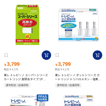
3,799
3,799
￥
￥
税込￥4,178
税込￥4,178
東レ トレビーノ スーパーシリーズ
東レ トレビーノ ポットシリーズ カ
カートリッジ 高除去タイプ 1P
ートリッジ トリハロメタン・塩素・
STC.VJ
カビ臭(2-MIB)除去タイプ 3P PTC-
通常配送 / 店舗受取
通常配送 / 店舗受取
F3J