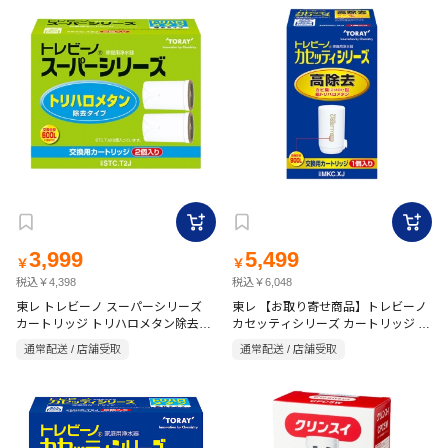
3,999
5,499
￥
￥
税込￥4,398
税込￥6,048
東レ トレビーノ スーパーシリーズ
東レ 【お取り寄せ商品】トレビーノ
カートリッジ トリハロメタン除去タ
カセッティシリーズ カートリッジ 高
イプ2P STC.T2J
除去タイプ MKC.XJ
通常配送 / 店舗受取
通常配送 / 店舗受取