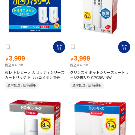
3,999
3,999
￥
￥
税込￥4,398
税込￥4,398
東レ トレビーノ カセッティシリーズ
クリンスイ ポットシリーズカートリ
カートリッジ トリハロメタン除去タ
ッジ2個入り CPC5W-NW
イプ2P MKC.T2J
通常配送 / 店舗受取
通常配送 / 店舗受取