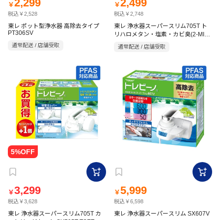
2,299
2,499
￥
￥
税込￥2,528
税込￥2,748
東レ ポット型浄水器 高除去タイプ
東レ 浄水器スーパースリム705T ト
PT306SV
リハロメタン・塩素・カビ臭(2-MIB)
除去タイプ SX705T
通常配送 / 店舗受取
通常配送 / 店舗受取
3,299
5,999
￥
￥
税込￥3,628
税込￥6,598
東レ 浄水器スーパースリム705T カ
東レ 浄水器スーパースリム SX607V