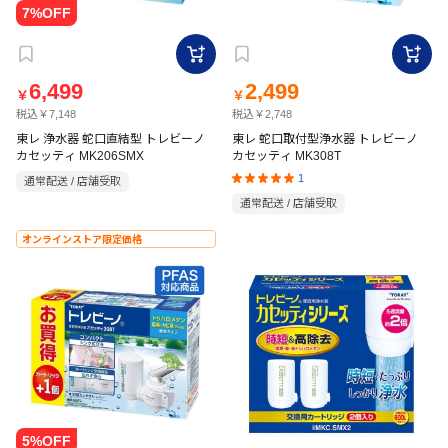
6,499
2,499
￥
￥
税込￥7,148
税込￥2,748
東レ 浄水器 蛇口直結型 トレビーノ
東レ 蛇口取付型浄水器 トレビーノ
カセッティ MK206SMX
カセッティ MK308T
1
通常配送 / 店舗受取
通常配送 / 店舗受取
オンラインストア限定価格