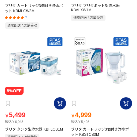
ブリタ カートリッジ3個付き浄水ポ
ブリタ ブリタポット型浄水器
KBALXW1M
ット KBMLCW3M
7
通常配送 / 店舗受取
通常配送 / 店舗受取
5,499
4,999
￥
￥
税込￥6,048
税込￥5,498
ブリタ タンク型浄水器 KBFLCB1M
ブリタ カートリッジ3個付き浄水ポ
ット KBSTCB3M