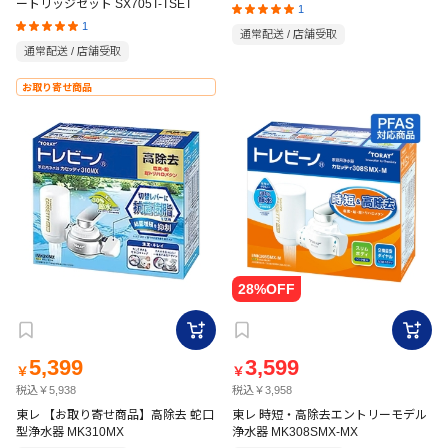
ートリッジセット SX705T-TSET
1
1
通常配送 / 店舗受取
通常配送 / 店舗受取
お取り寄せ商品
5,399
3,599
￥
￥
税込￥5,938
税込￥3,958
東レ 【お取り寄せ商品】高除去 蛇口
東レ 時短・高除去エントリーモデル
型浄水器 MK310MX
浄水器 MK308SMX-MX