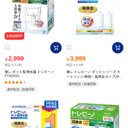
2,999
3,999
￥
￥
税込￥3,298
税込￥4,398
東レ ポット型浄水器 トレビーノ
東レ トレビーノ ポットシリーズ カ
PT304SV
ートリッジ 時短・高除去タイプ2P
PTC-SV2J
1
通常配送 / 店舗受取
通常配送 / 店舗受取