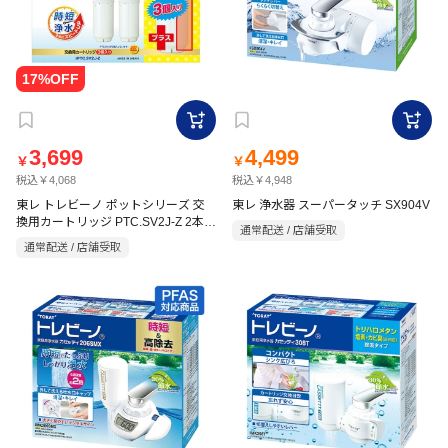
3,699
4,499
￥
￥
税込￥4,068
税込￥4,948
東レ トレビーノ ポットシリーズ 交
東レ 浄水器 スーパータッチ SX904V
換用カートリッジ PTC.SV2J-Z 2本＋
通常配送 / 店舗受取
1本付
通常配送 / 店舗受取