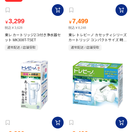
3,299
7,499
￥
￥
税込￥3,628
税込￥8,248
東レ カートリッジ2コ付き浄水器セ
東レ トレビーノ カセッティシリーズ
ット MK308T-TSET
カートリッジ コンパクトサイズ 時短
&高除去タイプ 2P MKC.SMX2
通常配送 / 店舗受取
通常配送 / 店舗受取